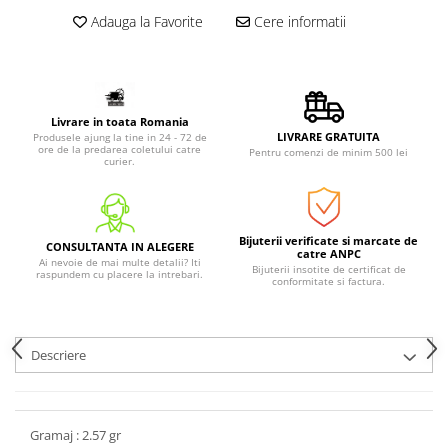
Adauga la Favorite
Cere informatii
Livrare in toata Romania
LIVRARE GRATUITA
Produsele ajung la tine in 24 - 72 de
ore de la predarea coletului catre
Pentru comenzi de minim 500 lei
curier.
Bijuterii verificate si marcate de
CONSULTANTA IN ALEGERE
catre ANPC
Ai nevoie de mai multe detalii? Iti
Bijuterii insotite de certificat de
raspundem cu placere la intrebari.
conformitate si factura.
Descriere
Gramaj : 2.57 gr