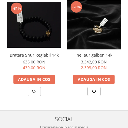
-28%
-31%
Bratara Snur Reglabil 14k
Inel aur galben 14k
635,00 RON
3.342,00 RON
439,00 RON
2.393,00 RON
ADAUGA IN COS
ADAUGA IN COS
SOCIAL
Urmareste-ne in social media