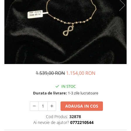
1.539,00 RON
1.154,00 RON
IN STOC
Durata de livrare:
1-3 zile lucratoare
ADAUGA IN COS
Cod Produs:
32878
Ai nevoie de ajutor?
0772210544