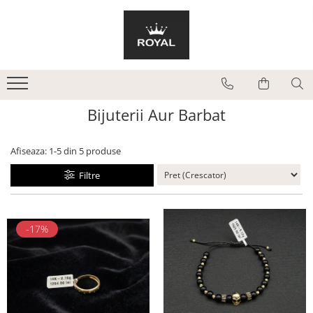
Bijuterii Aur Barbat
Bijuterii Aur Dama
Bratari
Bratari
Inele
Bratari Snur
Bijuterii Aur Barbat
Lanturi
Cercei
Coliere
Afiseaza:
1-
5
din
5
produse
Inele
Filtre
Pandantive
-17%