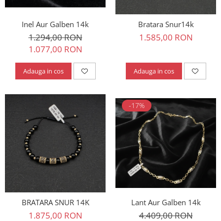
Inel Aur Galben 14k
Bratara Snur14k
1.294,00 RON
1.585,00 RON
1.077,00 RON
Adauga in cos
Adauga in cos
-17%
BRATARA SNUR 14K
Lant Aur Galben 14k
1.875,00 RON
4.409,00 RON