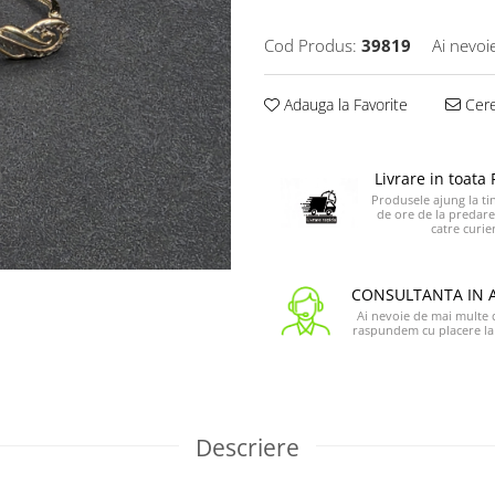
Cod Produs:
39819
Ai nevoi
Adauga la Favorite
Cere
Livrare in toat
Produsele ajung la tin
de ore de la predare
catre curier
CONSULTANTA IN 
Ai nevoie de mai multe de
raspundem cu placere la 
Descriere