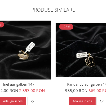
PRODUSE SIMILARE
%
-28%
Pandantiv aur galben 1
Inel aur galben 14k
935,00 RON
669,00 
42,00 RON
2.393,00 RON
Adauga in cos
Adauga in cos