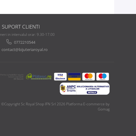
SUPORT CLIENTI
ineri in intervalul orar: 9.30-17.00
0772210544
contact@bijuteriaroyal.ro
©Copyright Sc Royal Shop IFN Srl 2026
Platforma E-commerce by
Gomag