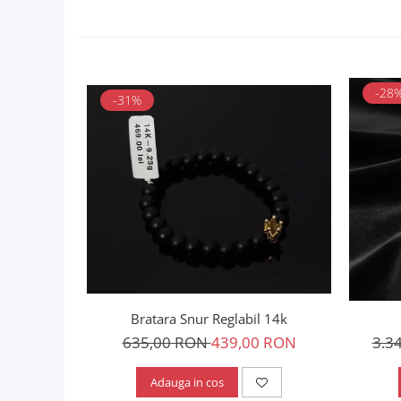
-28
-31%
Bratara Snur Reglabil 14k
635,00 RON
439,00 RON
3.3
Adauga in cos