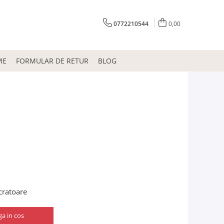
0772210544
0,00
ME
FORMULAR DE RETUR
BLOG
ucratoare
a in cos