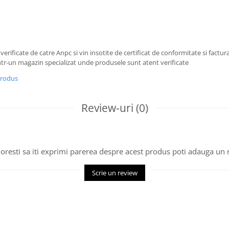
 verificate de catre Anpc si vin insotite de certificat de conformitate si factura
tr-un magazin specializat unde produsele sunt atent verificate
produs
Review-uri
(0)
oresti sa iti exprimi parerea despre acest produs poti adauga un 
Scrie un review