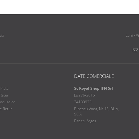
dia
Luni - V
DATE COMERCIALE
Plata
Sc Royal Shop IFN Srl
 Retur
J3/276/2015
roduselor
34133923
e Retur
Bibescu Voda, Nr.15, BL.A,
SC.A
Pitesti, Arges