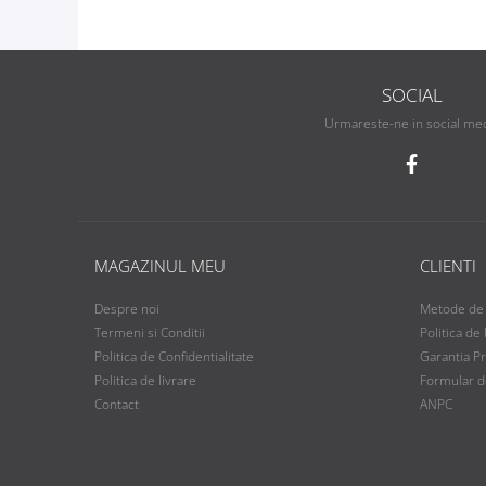
SOCIAL
Urmareste-ne in social me
MAGAZINUL MEU
CLIENTI
Despre noi
Metode de 
Termeni si Conditii
Politica de
Politica de Confidentialitate
Garantia P
Politica de livrare
Formular d
Contact
ANPC