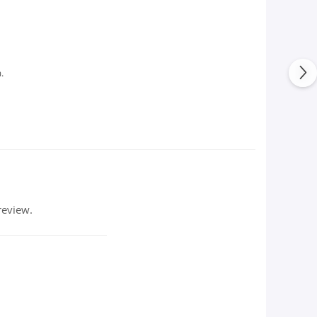
.
review.