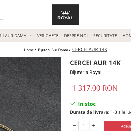
RII AUR DAMA
VERIGHETE
DESPRE NOI
SECURITATE
HO
CERCEI AUR 14K
Home /
Bijuterii Aur Dama /
CERCEI AUR 14K
Bijuteria Royal
1.317,00 RON
In stoc
Durata de livrare:
1-3 zile l
Adaug