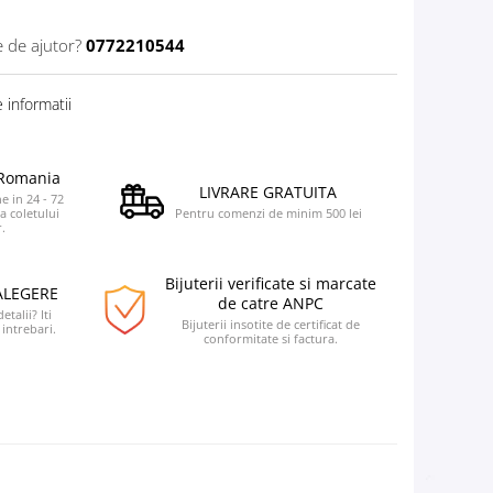
e de ajutor?
0772210544
 informatii
a Romania
LIVRARE GRATUITA
e in 24 - 72
a coletului
Pentru comenzi de minim 500 lei
.
Bijuterii verificate si marcate
ALEGERE
de catre ANPC
talii? Iti
Bijuterii insotite de certificat de
intrebari.
conformitate si factura.