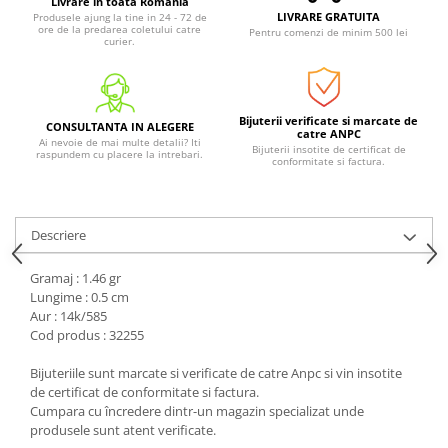
Livrare in toata Romania
LIVRARE GRATUITA
Produsele ajung la tine in 24 - 72 de
ore de la predarea coletului catre
Pentru comenzi de minim 500 lei
curier.
Bijuterii verificate si marcate de
CONSULTANTA IN ALEGERE
catre ANPC
Ai nevoie de mai multe detalii? Iti
Bijuterii insotite de certificat de
raspundem cu placere la intrebari.
conformitate si factura.
Descriere
Gramaj : 1.46 gr
Lungime : 0.5 cm
Aur : 14k/585
Cod produs : 32255
Bijuteriile sunt marcate si verificate de catre Anpc si vin insotite
de certificat de conformitate si factura.
Cumpara cu încredere dintr-un magazin specializat unde
produsele sunt atent verificate.