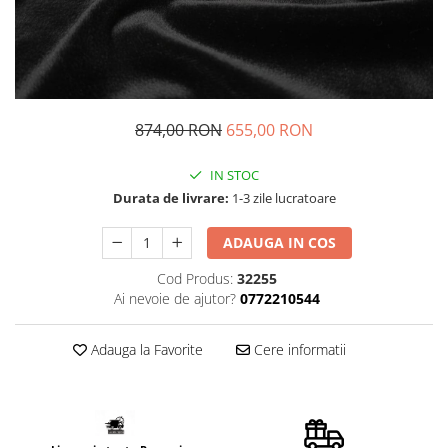
874,00 RON
655,00 RON
IN STOC
Durata de livrare:
1-3 zile lucratoare
ADAUGA IN COS
Cod Produs:
32255
Ai nevoie de ajutor?
0772210544
Adauga la Favorite
Cere informatii