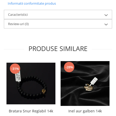
Informatii conformitate produs
Caracteristici
Review-uri
(0)
PRODUSE SIMILARE
-28%
-31%
Bratara Snur Reglabil 14k
Inel aur galben 14k