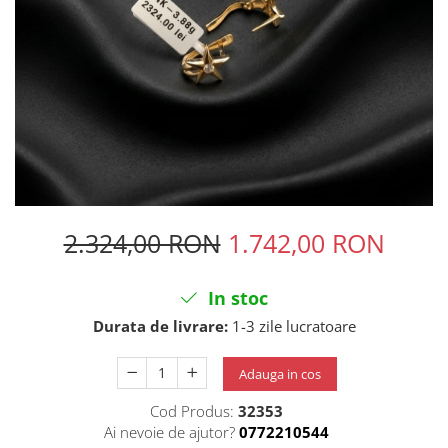
2.324,00 RON
1.742,00 RON
In stoc
Durata de livrare:
1-3 zile lucratoare
Adauga in cos
Cod Produs:
32353
Ai nevoie de ajutor?
0772210544