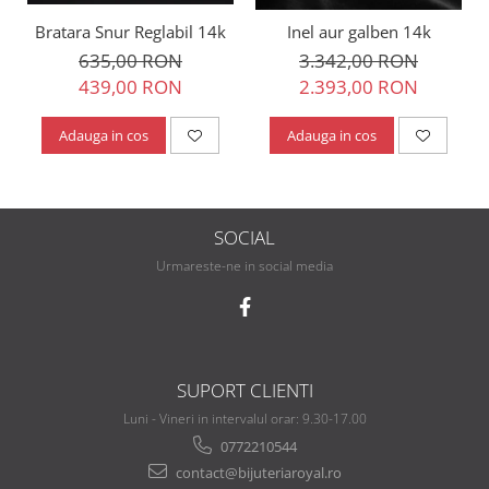
Bratara Snur Reglabil 14k
Inel aur galben 14k
635,00 RON
3.342,00 RON
439,00 RON
2.393,00 RON
Adauga in cos
Adauga in cos
SOCIAL
Urmareste-ne in social media
SUPORT CLIENTI
Luni - Vineri in intervalul orar: 9.30-17.00
0772210544
contact@bijuteriaroyal.ro