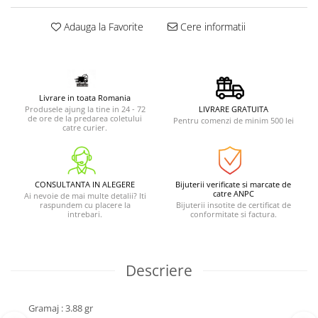
Adauga la Favorite
Cere informatii
Livrare in toata Romania
Produsele ajung la tine in 24 - 72
LIVRARE GRATUITA
de ore de la predarea coletului
Pentru comenzi de minim 500 lei
catre curier.
CONSULTANTA IN ALEGERE
Bijuterii verificate si marcate de
catre ANPC
Ai nevoie de mai multe detalii? Iti
raspundem cu placere la
Bijuterii insotite de certificat de
intrebari.
conformitate si factura.
Descriere
Gramaj : 3.88 gr