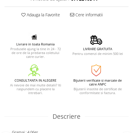
Adauga la Favorite
Cere informatii
Livrare in toata Romania
Produsele ajung la tine in 24 - 72
LIVRARE GRATUITA
de ore de la predarea coletului
Pentru comenzi de minim 500 lei
catre curier.
CONSULTANTA IN ALEGERE
Bijuterii verificate si marcate de
catre ANPC
Ai nevoie de mai multe detalii? Iti
raspundem cu placere la
Bijuterii insotite de certificat de
intrebari.
conformitate si factura.
Descriere
Gramaj : 4.06gr