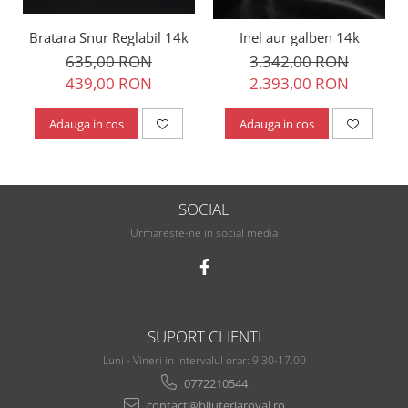
Bratara Snur Reglabil 14k
Inel aur galben 14k
635,00 RON
3.342,00 RON
439,00 RON
2.393,00 RON
Adauga in cos
Adauga in cos
SOCIAL
Urmareste-ne in social media
SUPORT CLIENTI
Luni - Vineri in intervalul orar: 9.30-17.00
0772210544
contact@bijuteriaroyal.ro