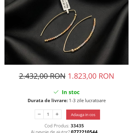
2.432,00 RON
1.823,00 RON
In stoc
Durata de livrare:
1-3 zile lucratoare
Adauga in cos
Cod Produs:
33435
Ai nevoie de ajutor?
0772210544