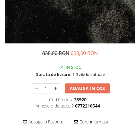
838,00 RON
698,00 RON
IN STOC
Durata de livrare:
1-3 zile lucratoare
ADAUGA IN COS
Cod Produs:
35920
Ai nevoie de ajutor?
0772210544
Adauga la Favorite
Cere informatii