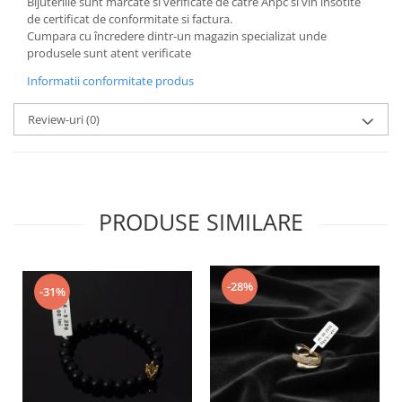
Bijuteriile sunt marcate si verificate de catre Anpc si vin insotite
de certificat de conformitate si factura.
Cumpara cu încredere dintr-un magazin specializat unde
produsele sunt atent verificate
Informatii conformitate produs
Review-uri
(0)
PRODUSE SIMILARE
-28%
-31%