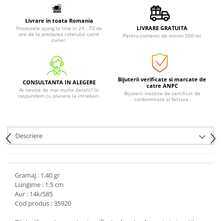
Livrare in toata Romania
LIVRARE GRATUITA
Produsele ajung la tine in 24 - 72 de
ore de la predarea coletului catre
Pentru comenzi de minim 500 lei
curier.
Bijuterii verificate si marcate de
CONSULTANTA IN ALEGERE
catre ANPC
Ai nevoie de mai multe detalii? Iti
Bijuterii insotite de certificat de
raspundem cu placere la intrebari.
conformitate si factura.
Descriere
Gramaj : 1.40 gr
Lungime : 1.5 cm
Aur : 14k/585
Cod produs : 35920