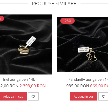
PRODUSE SIMILARE
%
-28%
Pandantiv aur galben 1
Inel aur galben 14k
935,00 RON
669,00 
42,00 RON
2.393,00 RON
Adauga in cos
Adauga in cos