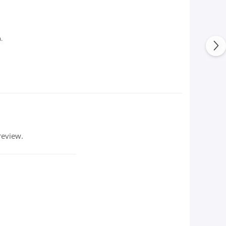
.
review.