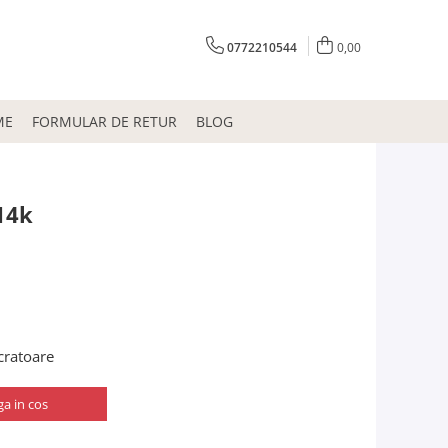
0772210544
0,00
ME
FORMULAR DE RETUR
BLOG
14k
ucratoare
a in cos