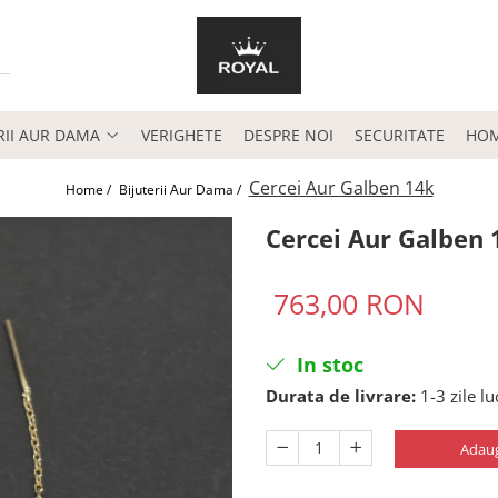
RII AUR DAMA
VERIGHETE
DESPRE NOI
SECURITATE
HO
Cercei Aur Galben 14k
Home /
Bijuterii Aur Dama /
Cercei Aur Galben 
763,00 RON
In stoc
Durata de livrare:
1-3 zile l
Adaug