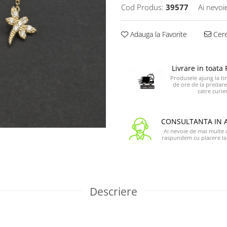
Cod Produs:
39577
Ai nevoi
Adauga la Favorite
Cere
Livrare in toat
Produsele ajung la tin
de ore de la predare
catre curier
CONSULTANTA IN 
Ai nevoie de mai multe de
raspundem cu placere la 
Descriere