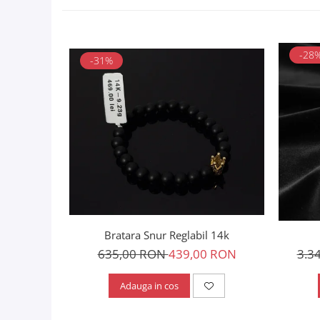
-28
-31%
Bratara Snur Reglabil 14k
635,00 RON
439,00 RON
3.3
Adauga in cos