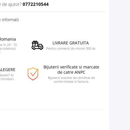
e de ajutor?
0772210544
 informatii
a Romania
LIVRARE GRATUITA
e in 24 - 72
a coletului
Pentru comenzi de minim 500 lei
.
Bijuterii verificate si marcate
ALEGERE
de catre ANPC
talii? Iti
Bijuterii insotite de certificat de
intrebari.
conformitate si factura.