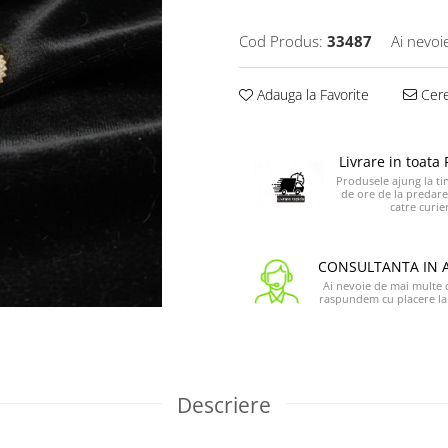
Cod Produs:
33487
Ai nevoi
Adauga la Favorite
Cere
Livrare in toat
Produsele ajung la tin
de ore de la predare
catre curier
CONSULTANTA IN 
Ai nevoie de mai multe de
raspundem cu placere la 
Descriere