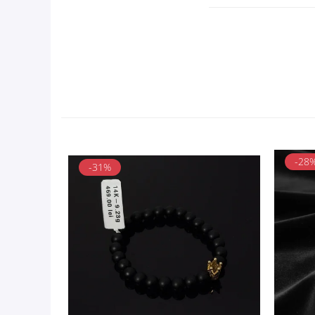
-28
-31%