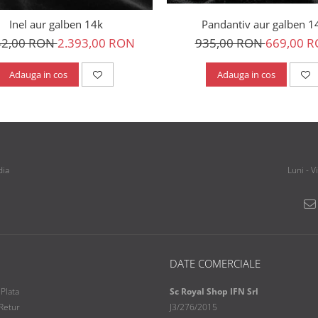
Pandantiv aur galben 1
Inel aur galben 14k
935,00 RON
669,00 
42,00 RON
2.393,00 RON
Adauga in cos
Adauga in cos
dia
Luni - V
DATE COMERCIALE
Plata
Sc Royal Shop IFN Srl
 Retur
J3/276/2015