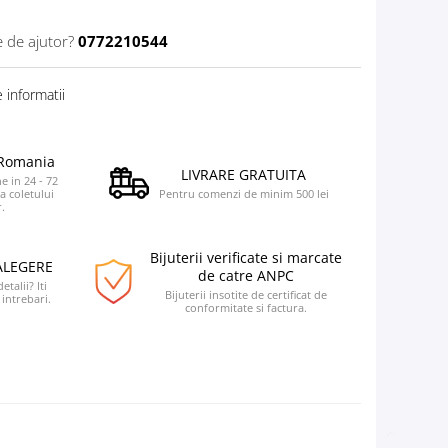
e de ajutor?
0772210544
 informatii
a Romania
LIVRARE GRATUITA
e in 24 - 72
a coletului
Pentru comenzi de minim 500 lei
.
Bijuterii verificate si marcate
ALEGERE
de catre ANPC
talii? Iti
Bijuterii insotite de certificat de
intrebari.
conformitate si factura.