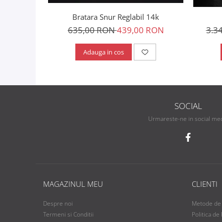
Bratara Snur Reglabil 14k
635,00 RON
439,00 RON
3.3
Adauga in cos
SOCIAL
Urmareste-ne in social me
MAGAZINUL MEU
CLIENTI
Despre noi
Metode de 
Termeni si Conditii
Politica de