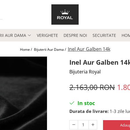
RII AUR DAMA
VERIGHETE
DESPRE NOI
SECURITATE
HO
Inel Aur Galben 14k
Home /
Bijuterii Aur Dama /
Inel Aur Galben 14
Bijuteria Royal
2.163,00 RON
1.8
In stoc
Durata de livrare:
1-3 zile l
Adaug