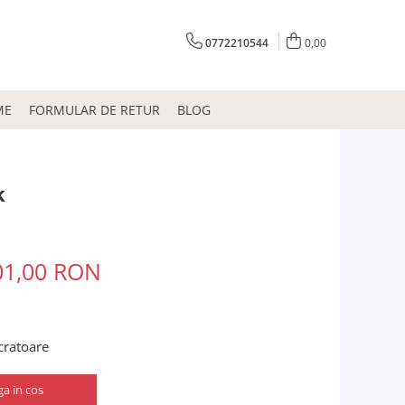
0772210544
0,00
ME
FORMULAR DE RETUR
BLOG
k
01,00 RON
ucratoare
a in cos