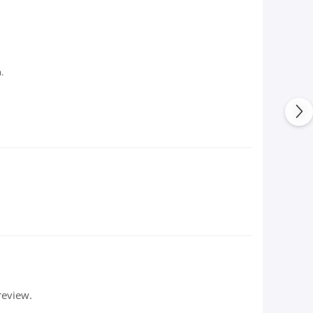
.
review.