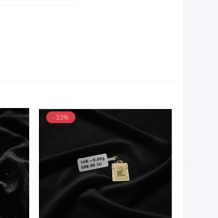
-33%
-17%