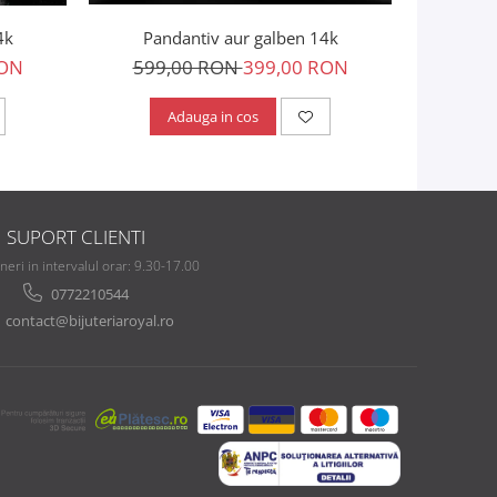
4k
Pandantiv aur galben 14k
RON
599,00 RON
399,00 RON
1.07
Adauga in cos
SUPORT CLIENTI
ineri in intervalul orar: 9.30-17.00
0772210544
contact@bijuteriaroyal.ro