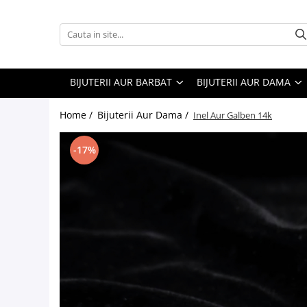
Bijuterii Aur Barbat
Bijuterii Aur Dama
Bratari
Bratari
BIJUTERII AUR BARBAT
BIJUTERII AUR DAMA
Inele
Bratari Snur
Home /
Bijuterii Aur Dama /
Inel Aur Galben 14k
Lanturi
Cercei
Coliere
-17%
Inele
Pandantive