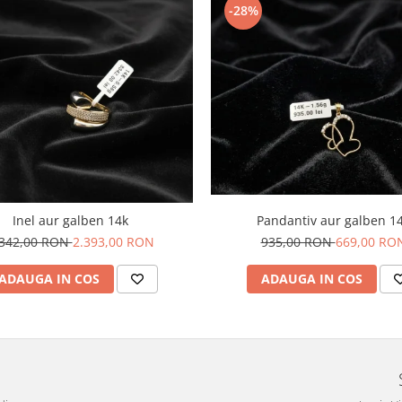
-28%
Pandantiv aur galben 1
Inel aur galben 14k
935,00 RON
669,00 RO
.342,00 RON
2.393,00 RON
ADAUGA IN COS
ADAUGA IN COS