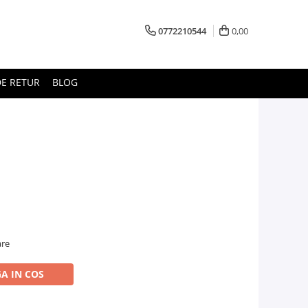
0772210544
0,00
E RETUR
BLOG
are
A IN COS