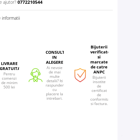
e ajutor?
0772210544
informatii
Bijuterii
verificate
CONSULTANTA
si
IN
marcate
ALEGERE
LIVRARE
de catre
Ai nevoie
GRATUITA
ANPC
de mai
Pentru
multe
Bijuterii
comenzi
detalii? Iti
insotite
de minim
raspundem
de
500 lei
cu
certificat
placere la
de
intrebari.
conformitate
si factura.