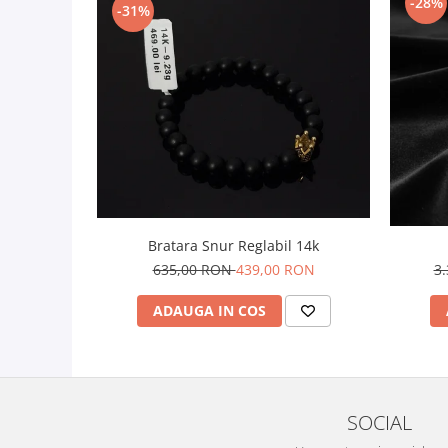
-28%
-31%
Bratara Snur Reglabil 14k
635,00 RON
439,00 RON
3
ADAUGA IN COS
SOCIAL