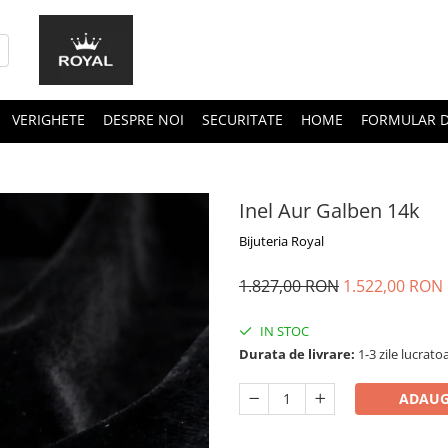
VERIGHETE
DESPRE NOI
SECURITATE
HOME
FORMULAR D
Inel Aur Galben 14k
Bijuteria Royal
1.827,00 RON
1.522,00 RON
IN STOC
Durata de livrare:
1-3 zile lucrato
ADAUG