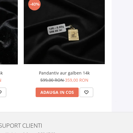
-40%
-25%
4k
Pandantiv aur galben 14k
N
599,00 RON
359,00 RON
1.0
ADAUGA IN COS
AD
SUPORT CLIENTI