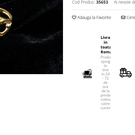
Cod Produs:
35653
Ai nevoie d
Adauga la Favorite
Cere 
Livrare
in
toata
Romania
Produsele
ajung
la
tine
in 24
- 72
de
ore
de la
predarea
coletului
catre
curier.