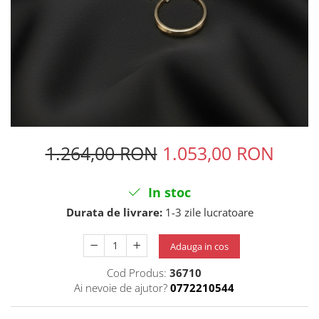
1.264,00 RON
1.053,00 RON
In stoc
Durata de livrare:
1-3 zile lucratoare
Adauga in cos
Cod Produs:
36710
Ai nevoie de ajutor?
0772210544