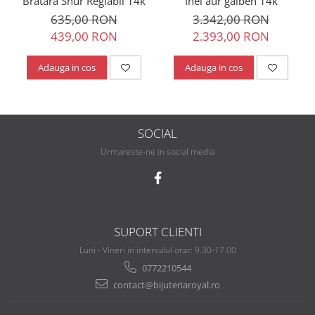
Bratara Snur Reglabil 14k
Inel aur galben 14k
635,00 RON
3.342,00 RON
439,00 RON
2.393,00 RON
Adauga in cos
Adauga in cos
SOCIAL
Urmareste-ne in social media
SUPORT CLIENTI
Luni - Vineri in intervalul orar: 9.30-17.00
0772210544
contact@bijuteriaroyal.ro