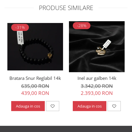
PRODUSE SIMILARE
-28%
-31%
Bratara Snur Reglabil 14k
Inel aur galben 14k
635,00 RON
3.342,00 RON
439,00 RON
2.393,00 RON
Adauga in cos
Adauga in cos