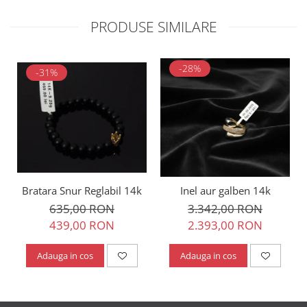
PRODUSE SIMILARE
-28%
-31%
Bratara Snur Reglabil 14k
Inel aur galben 14k
635,00 RON
3.342,00 RON
439,00 RON
2.393,00 RON
Adauga in cos
Adauga in cos