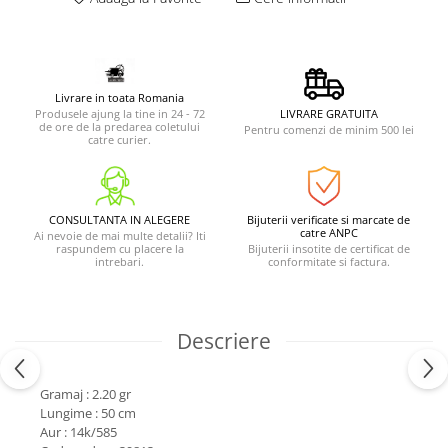
Livrare in toata Romania
Produsele ajung la tine in 24 - 72
LIVRARE GRATUITA
de ore de la predarea coletului
Pentru comenzi de minim 500 lei
catre curier.
CONSULTANTA IN ALEGERE
Bijuterii verificate si marcate de
catre ANPC
Ai nevoie de mai multe detalii? Iti
raspundem cu placere la
Bijuterii insotite de certificat de
intrebari.
conformitate si factura.
Descriere
Gramaj : 2.20 gr
Lungime : 50 cm
Aur : 14k/585