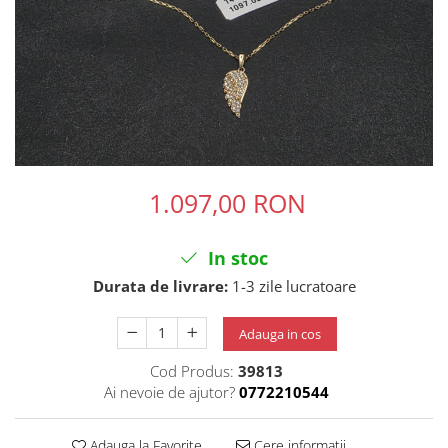
1.097,00 RON
In stoc
Durata de livrare:
1-3 zile lucratoare
Adauga in cos
Cod Produs:
39813
Ai nevoie de ajutor?
0772210544
Adauga la Favorite
Cere informatii