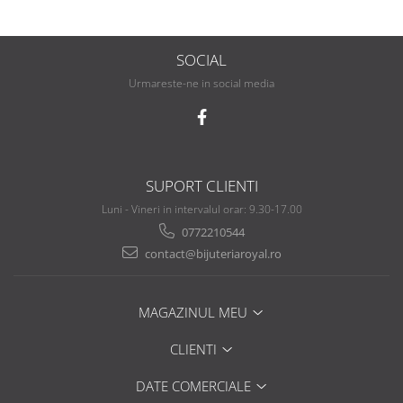
SOCIAL
Urmareste-ne in social media
SUPORT CLIENTI
Luni - Vineri in intervalul orar: 9.30-17.00
0772210544
contact@bijuteriaroyal.ro
MAGAZINUL MEU
CLIENTI
DATE COMERCIALE