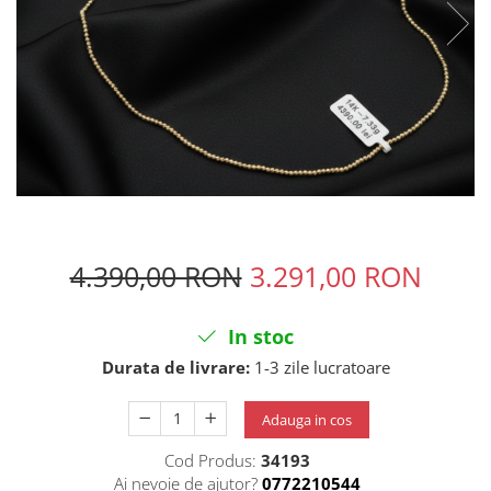
4.390,00 RON
3.291,00 RON
In stoc
Durata de livrare:
1-3 zile lucratoare
Adauga in cos
Cod Produs:
34193
Ai nevoie de ajutor?
0772210544