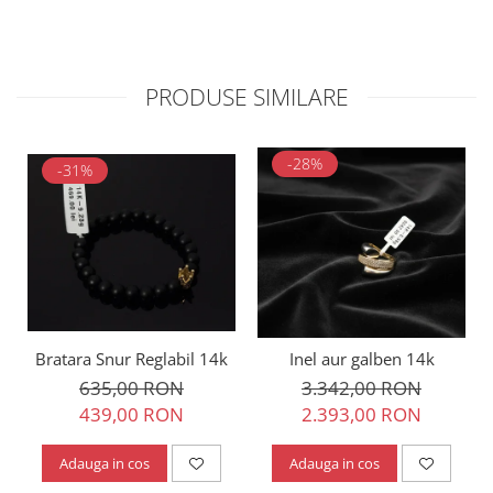
PRODUSE SIMILARE
-28%
-31%
Bratara Snur Reglabil 14k
Inel aur galben 14k
635,00 RON
3.342,00 RON
439,00 RON
2.393,00 RON
Adauga in cos
Adauga in cos