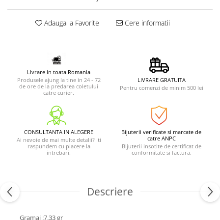
Adauga la Favorite
Cere informatii
Livrare in toata Romania
Produsele ajung la tine in 24 - 72
LIVRARE GRATUITA
de ore de la predarea coletului
Pentru comenzi de minim 500 lei
catre curier.
CONSULTANTA IN ALEGERE
Bijuterii verificate si marcate de
catre ANPC
Ai nevoie de mai multe detalii? Iti
raspundem cu placere la
Bijuterii insotite de certificat de
intrebari.
conformitate si factura.
Descriere
Gramaj :7.33 gr