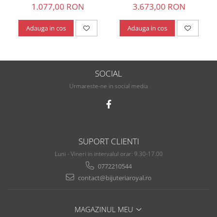
1.077,00 RON
3.673,00 RON
Adauga in cos
Adauga in cos
SOCIAL
Urmareste-ne in social media
SUPORT CLIENTI
Luni - Vineri in intervalul orar: 9.30-17.00
0772210544
contact@bijuteriaroyal.ro
MAGAZINUL MEU