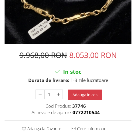
9.968,00 RON
8.053,00 RON
In stoc
Durata de livrare:
1-3 zile lucratoare
Adauga in cos
Cod Produs:
37746
Ai nevoie de ajutor?
0772210544
Adauga la Favorite
Cere informatii