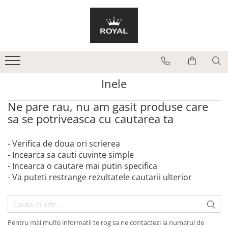
Bijuterii Aur Barbat
Bijuterii Aur Dama
Bratari
Bratari
Inele
Bratari Snur
Inele
Lanturi
Cercei
Coliere
Ne pare rau, nu am gasit produse care
Inele
sa se potriveasca cu cautarea ta
Pandantive
- Verifica de doua ori scrierea
- Incearca sa cauti cuvinte simple
- Incearca o cautare mai putin specifica
- Va puteti restrange rezultatele cautarii ulterior
Pentru mai multe informatii te rog sa ne contactezi la numarul de