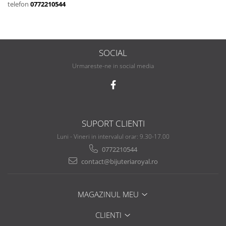
telefon
0772210544
SOCIAL
Urmareste-ne in social media
SUPORT CLIENTI
Luni - Vineri in intervalul orar: 9.30-17.00
0772210544
contact@bijuteriaroyal.ro
MAGAZINUL MEU
CLIENTI