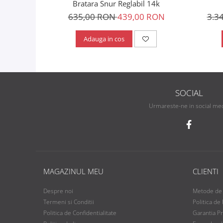
Bratara Snur Reglabil 14k
635,00 RON
439,00 RON
3.3
Adauga in cos
SOCIAL
Urmareste-ne in social me
MAGAZINUL MEU
CLIENTI
Despre noi
Metode de 
Termeni si Conditii
Politica de
Politica de Confidentialitate
Garantia P