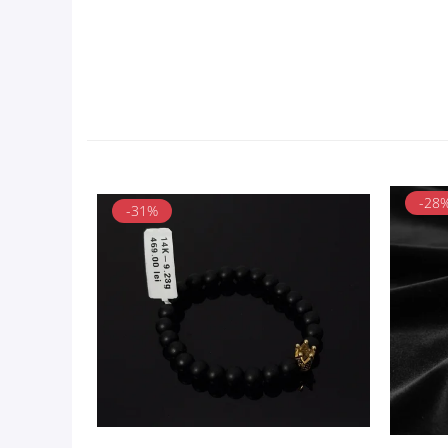
-28
-31%