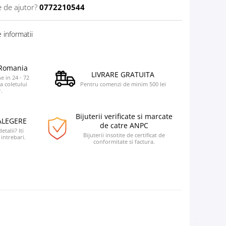
e de ajutor?
0772210544
 informatii
a Romania
LIVRARE GRATUITA
e in 24 - 72
a coletului
Pentru comenzi de minim 500 lei
.
Bijuterii verificate si marcate
ALEGERE
de catre ANPC
talii? Iti
Bijuterii insotite de certificat de
intrebari.
conformitate si factura.