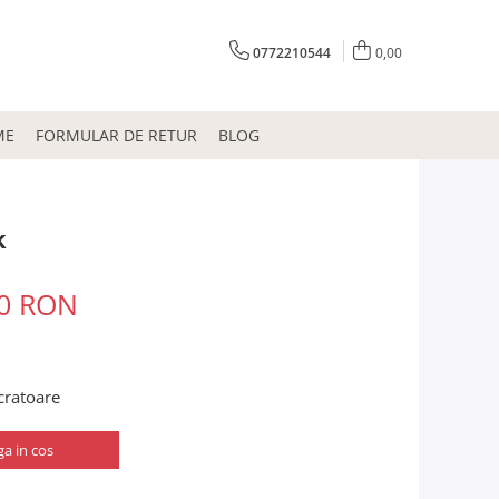
0772210544
0,00
ME
FORMULAR DE RETUR
BLOG
k
00 RON
ucratoare
a in cos