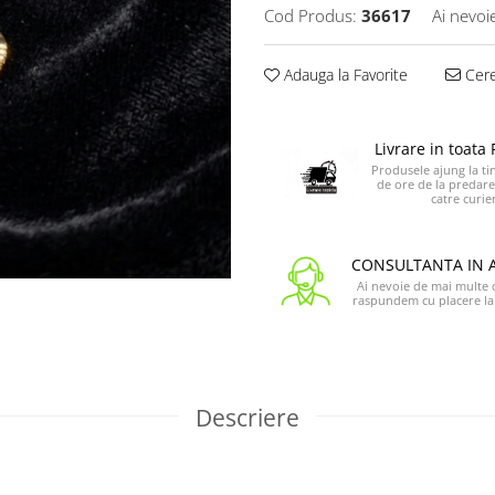
Cod Produs:
36617
Ai nevoi
Adauga la Favorite
Cere
Livrare in toat
Produsele ajung la tin
de ore de la predare
catre curier
CONSULTANTA IN 
Ai nevoie de mai multe de
raspundem cu placere la 
Descriere