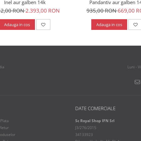
Pandantiv aur galben 1
Inel aur galben 14k
935,00 RON
669,00 
42,00 RON
2.393,00 RON
Adauga in cos
Adauga in cos
dia
Luni - V
DATE COMERCIALE
Plata
Sc Royal Shop IFN Srl
 Retur
J3/276/2015
roduselor
34133923