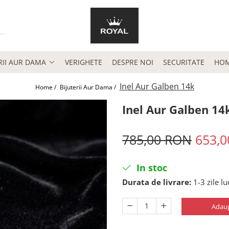
RII AUR DAMA
VERIGHETE
DESPRE NOI
SECURITATE
HO
Inel Aur Galben 14k
Home /
Bijuterii Aur Dama /
Inel Aur Galben 14
785,00 RON
653,
In stoc
Durata de livrare:
1-3 zile l
Adaug