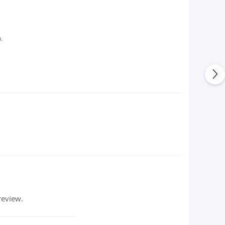
.
review.