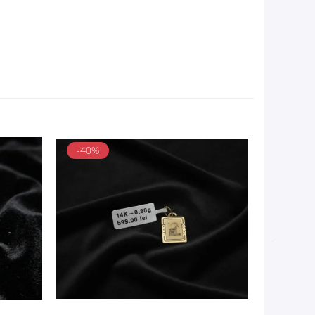
-40%
-25%