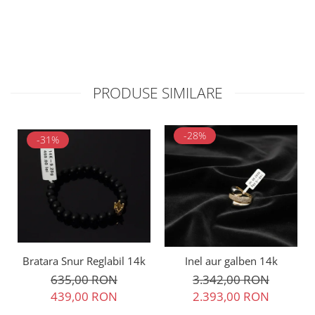
PRODUSE SIMILARE
-28%
-31%
Bratara Snur Reglabil 14k
Inel aur galben 14k
635,00 RON
3.342,00 RON
439,00 RON
2.393,00 RON