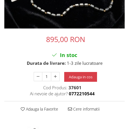
895,00 RON
In stoc
Durata de livrare:
1-3 zile lucratoare
Adauga in cos
Cod Produs:
37601
Ai nevoie de ajutor?
0772210544
Adauga la Favorite
Cere informatii