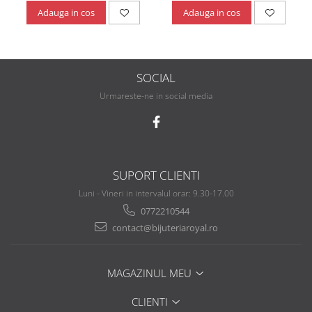
Adauga in cos
Adauga in cos
SOCIAL
Urmareste-ne in social media
SUPORT CLIENTI
Luni - Vineri in intervalul orar: 9.30-17.00
0772210544
contact@bijuteriaroyal.ro
MAGAZINUL MEU
CLIENTI